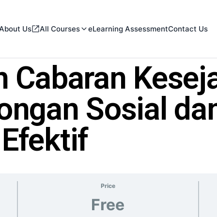
About Us
All Courses
eLearning Assessment
Contact Us
n Cabaran Kesej
ongan Sosial da
Efektif
Price
Free