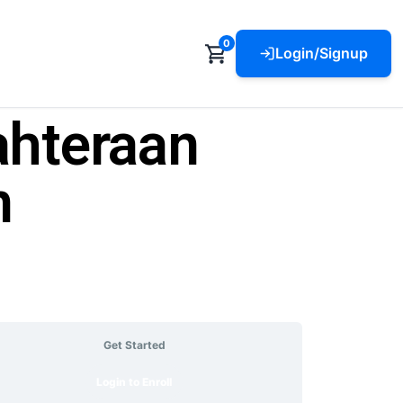
0
Login/Signup
ahteraan
n
Get Started
Login to Enroll